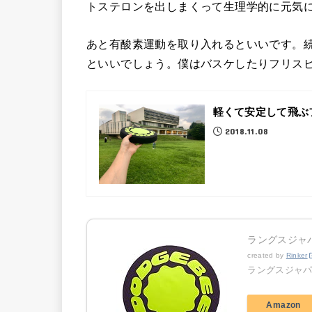
トステロンを出しまくって生理学的に元気
あと有酸素運動を取り入れるといいです。
といいでしょう。僕はバスケしたりフリス
軽くて安定して飛ぶ
2018.11.08
ラングスジャパ
created by
Rinker
ラングスジャ
Amazon