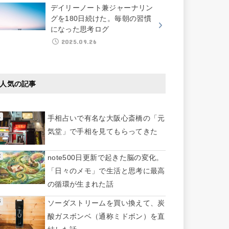
デイリーノート兼ジャーナリン
グを180日続けた。毎朝の習慣
になった思考ログ
2025.09.26
人気の記事
手相占いで有名な大阪心斎橋の「元
気堂」で手相を見てもらってきた
note500日更新で起きた脳の変化。
「日々のメモ」で生活と思考に最高
の循環が生まれた話
ソーダストリームを買い換えて、炭
酸ガスボンベ（通称ミドボン）を直