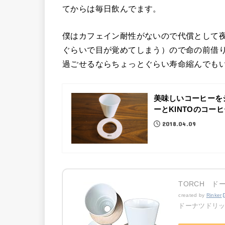
てからは毎日飲んでます。
僕はカフェイン耐性がないので代償として夜
ぐらいで目が覚めてしまう）ので命の前借
過ごせるならちょっとぐらい寿命縮んでも
美味しいコーヒーを
ーとKINTOのコー
2018.04.09
TORCH ド
created by
Rinker
ドーナツドリ