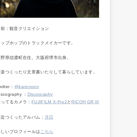
名前：観音クリエイション
ヒップホップのトラックメイカーです。
長野県信濃町在住。大阪府堺市出身。
音楽つくったり文章書いたりして暮らしています。
witter：
@kannnonn
iscography ：
Discography
使ってるカメラ：
FUJIFILM X-Pro2
と
RICOH GR III
最近つくったアルバム：
月日
詳しいプロフィールは
こちら