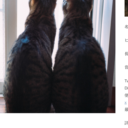
T
D
x