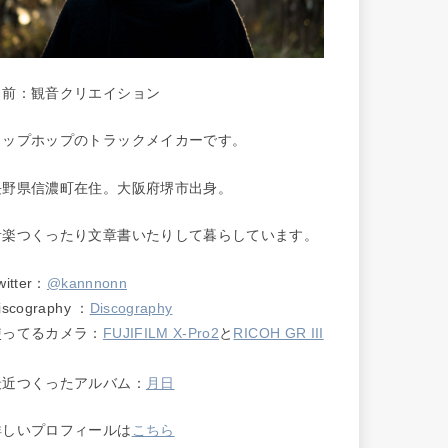
名前：観音クリエイション
ヒップホップのトラックメイカーです。
長野県信濃町在住。大阪府堺市出身。
音楽つくったり文章書いたりして暮らしています。
witter：
@kannnonn
iscography ：
Discography
使ってるカメラ：
FUJIFILM X-Pro2
と
RICOH GR III
最近つくったアルバム：
月日
詳しいプロフィールは
こちら