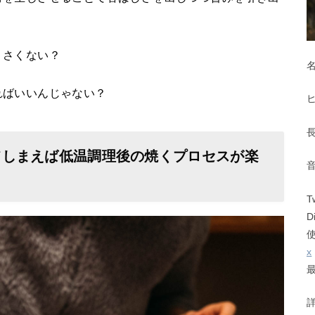
。
くさくない？
ればいいんじゃない？
てしまえば低温調理後の焼くプロセスが楽
T
D
x