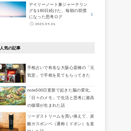
デイリーノート兼ジャーナリン
グを180日続けた。毎朝の習慣
になった思考ログ
2025.09.26
人気の記事
手相占いで有名な大阪心斎橋の「元
気堂」で手相を見てもらってきた
note500日更新で起きた脳の変化。
「日々のメモ」で生活と思考に最高
の循環が生まれた話
ソーダストリームを買い換えて、炭
酸ガスボンベ（通称ミドボン）を直