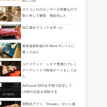
結した話
ガスコンロのセンサーが邪魔なので
取り外して解除・無効化した
自己責任でユッケを作った
東海道新幹線のS Work Pシートに
乗ってみた
ユナイテッド・シネマ豊洲のプレミ
アペアシートで映画デートをしてき
た
AdGuard DNSを手動で設定して
LINEの広告を排除する
習慣化アプリ「Streaks」がいい感