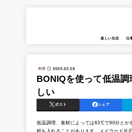
楽しい生活
仕
2020.02.28
料理
BONIQを使って低温
しい
ポスト
シェア
低温調理、食材によっては63℃で90分と
程を入れることがあります。メイラード反