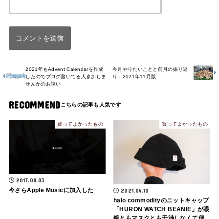
2021年もAdvent Calendarを作成
今月やりたいことと前月の振り返
したのでブログ書いてる人参加しま
り：2021年11月版
せんかのお誘い
RECOMMEND
買ってよかったもの
買ってよかったもの
2017.08.03
今さらApple Musicに加入した
2021.04.10
halo commodityのニットキャップ
「HURON WATCH BEANIE」が眼
鏡ともマスクとも干渉しなくて便