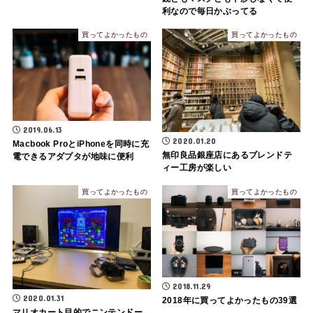
利なので毎日かぶってる
買ってよかったもの
買ってよかったもの
2019.06.13
2020.01.20
Macbook ProとiPhoneを同時に充
無印良品銀座店にあるブレンドテ
電できるアダプタが地味に便利
ィー工房が楽しい
買ってよかったもの
買ってよかったもの
2018.11.29
2020.01.31
2018年に買ってよかったもの39選
マリオカート目的でニンテンドー