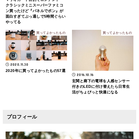
クラシックミニスーパーファミコ
ン買ったけど『パネルでポン』が
面白すぎてぶっ通しで5時間ぐらい
やってる
買ってよかったもの
買ってよかったもの
2020.11.30
2020年に買ってよかったもの57選
2016.10.16
玄関と廊下の電球を人感センサー
付きのLEDに付け替えたら日常生
活がちょびっと快適になる
プロフィール