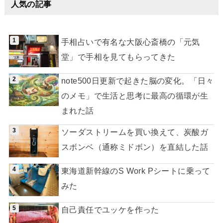
人気の記事
手相占いで有名な大阪心斎橋の「元気
堂」で手相を見てもらってきた
note500日更新で起きた脳の変化。「日々
のメモ」で生活と思考に最高の循環が生
まれた話
ソーダストリームを買い換えて、炭酸ガ
スボンベ（通称ミドボン）を直結した話
東海道新幹線のS Work Pシートに乗って
みた
自己責任でユッケを作った