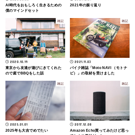
AI時代をおもしろく生きるための
2021年の振り返り
僕のマインドセット
雑記
雑記
2020.10.19
2021.11.03
東京から友達が遊びにきてくれた
バイク雑誌「Moto NAVI （モトナ
ので庭でBBQをした話
ビ）」の取材を受けました
雑記
雑記
2025.01.01
2017.12.08
2025年も大吉でめでたい
Amazon Echo買ってみたけど思っ