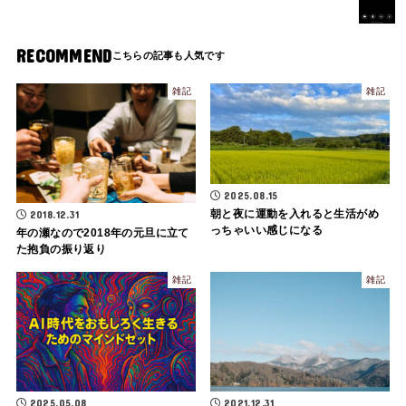
RECOMMEND
雑記
雑記
2025.08.15
朝と夜に運動を入れると生活がめ
2018.12.31
っちゃいい感じになる
年の瀬なので2018年の元旦に立て
た抱負の振り返り
雑記
雑記
2025.05.08
2021.12.31