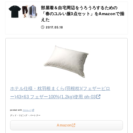
部屋着＆自宅周辺をうろうろするための
「春のユルい服3点セット」をAmazonで揃
えた
2017.05.18
ホテル仕様・枕羽根まくら(羽根枕)(フェザーピロ
ー)43×63 フェザー100%(1.2kg)使用 ph-03
posted with
カエレバ
グッド・リビング・パートナー
Amazon