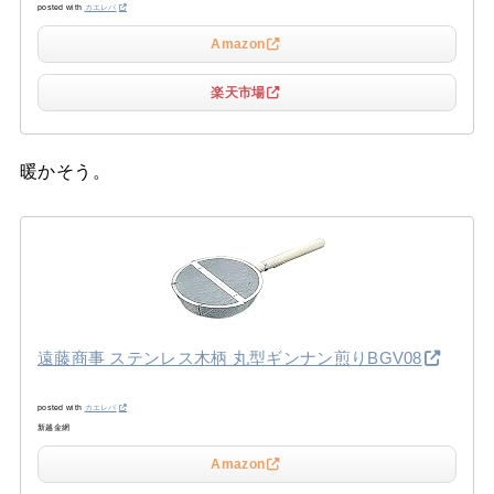
posted with
カエレバ
Amazon
楽天市場
暖かそう。
遠藤商事 ステンレス木柄 丸型ギンナン煎りBGV08
posted with
カエレバ
新越金網
Amazon