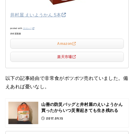
井村屋 えいようかん 5本
posted with
カエレバ
井村屋製菓
Amazon
楽天市場
以下の記事経由で非常食がポツポツ売れていました。備
えあれば憂いなし。
山善の防災バッグと井村屋のえいようかん
買ったからいつ災害起きても生き残れる
2017.09.15