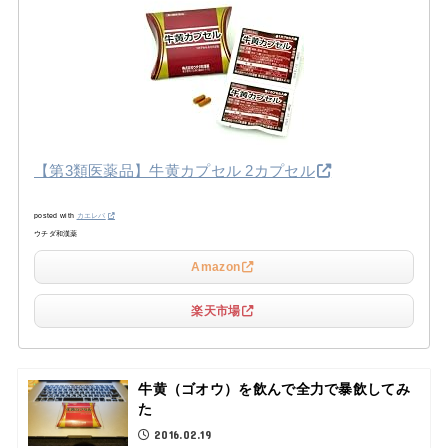
【第3類医薬品】牛黄カプセル 2カプセル
posted with
カエレバ
ウチダ和漢薬
Amazon
楽天市場
牛黄（ゴオウ）を飲んで全力で暴飲してみ
た
2016.02.19