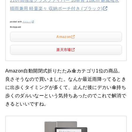
210T高強度グラスファイバー 10本骨 118cm 耐風撥水
晴雨兼用 軽量楽々 収納ポーチ付き (ブラック)
posted with
カエレバ
Bodyguard
Amazon
楽天市場
Amazon自動開閉式折りたたみ傘カテゴリ1位の商品。
良さそうなので買いました。なんか最近雨降ってるとき
に出歩くタイミングが多くて、止んだ後にデカい傘持ち
歩くのダルいなーという気持ちあったのでこれで解消で
きるといいですね。