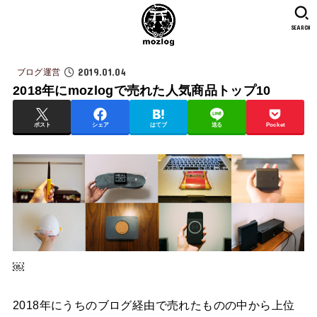
SEARCH
2019.01.04
ブログ運営
2018年にmozlogで売れた人気商品トップ10
ポスト
シェア
はてブ
送る
Pocket
￼
2018年にうちのブログ経由で売れたものの中から上位