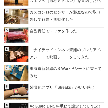
スボンベ（通称ミドボン）を直結した話
ガスコンロのセンサーが邪魔なので取り
外して解除・無効化した
自己責任でユッケを作った
ユナイテッド・シネマ豊洲のプレミアペ
アシートで映画デートをしてきた
東海道新幹線のS Work Pシートに乗って
みた
習慣化アプリ「Streaks」がいい感じ
AdGuard DNSを手動で設定してLINEの