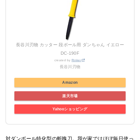
長谷川刃物 カッター 段ボール用 ダンちゃん イエロー
DC-190F
created by
Rinker
長谷川刃物
Amazon
楽天市場
Yahooショッピング
対ダンボール特化型の斬魄刀。我が家ではほぼ毎日使っ