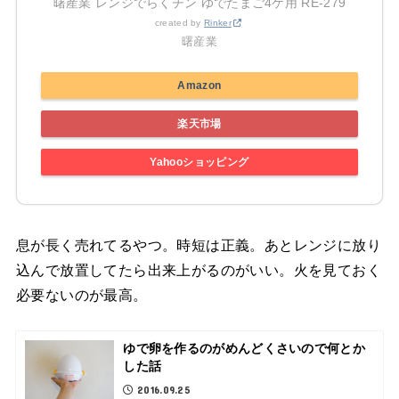
曙産業 レンジでらくチン ゆでたまご4ケ用 RE-279
created by
Rinker
曙産業
Amazon
楽天市場
Yahooショッピング
息が長く売れてるやつ。時短は正義。あとレンジに放り
込んで放置してたら出来上がるのがいい。火を見ておく
必要ないのが最高。
ゆで卵を作るのがめんどくさいので何とか
した話
2016.09.25