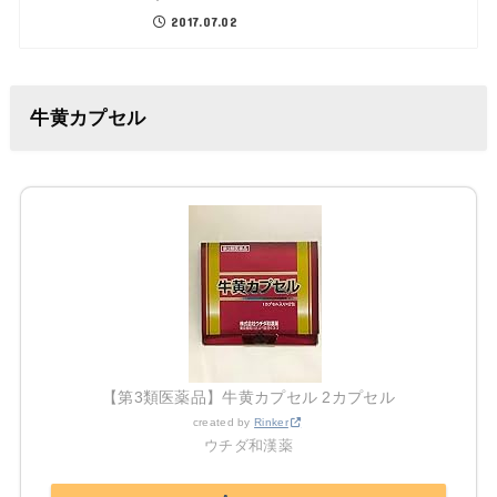
2017.07.02
牛黄カプセル
【第3類医薬品】牛黄カプセル 2カプセル
created by
Rinker
ウチダ和漢薬