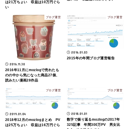
は21万ちょい 収益は10万円ぐら
い
ブログ運営
ブログ運営
2016.01.03
2015年の年間ブログ運営報告
2016.11.30
2016年11月にmozlogで売れたも
のの中から気になった商品27個、
読みたい漫画28作品
ブログ運営
ブログ運営
2018.01.01
2019.01.04
数字で振り返るmozlogの2017年
2018年12月のmozlogまとめ PV
325記事 年間300万PV 男女比
は25万ちょい 収益は16万円ぐら