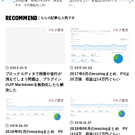
305記事 年間278万PV 男女比
は25万ちょい 収益は16万円ぐら
6:4 その他あれこれ
い
RECOMMEND
ブログ運営
ブログ運営
2017.05.02
2022.01.11
2017年4月のmozlogまとめ PVは
ブロックエディタで段落や改行が
20万強 収益は14万円ぐらい
消えてしまう問題は、プラグイン
のJP Markdownを無効化したら解
決した
ブログ運営
ブログ運営
2018.10.07
2018.06.02
2018年09月のmozlogまとめ PV
2018年05月のmozlogまとめ PV
は24万 収益は11万円ぐらい