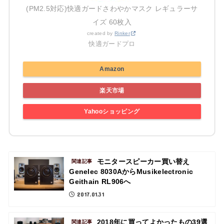
(PM2.5対応)快適ガードさわやかマスク レギュラーサ
イズ 60枚入
created by
Rinker
快適ガードプロ
Amazon
楽天市場
Yahooショッピング
モニタースピーカー買い替え
関連記事
Genelec 8030AからMusikelectronic
Geithain RL906へ
2017.01.31
2018年に買ってよかったもの39選
関連記事