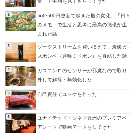
堂」で手相を見てもらってきた
note500日更新で起きた脳の変化。「日々
のメモ」で生活と思考に最高の循環が生
まれた話
ソーダストリームを買い換えて、炭酸ガ
スボンベ（通称ミドボン）を直結した話
ガスコンロのセンサーが邪魔なので取り
外して解除・無効化した
自己責任でユッケを作った
ユナイテッド・シネマ豊洲のプレミアペ
アシートで映画デートをしてきた