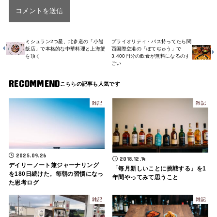
ミシュラン2つ星、北参道の「小熊
プライオリティ・パス持ってたら関
飯店」で本格的な中華料理と上海蟹
西国際空港の「ぼてぢゅう」で
を頂く
3,400円分の飲食が無料になるのす
ごい
RECOMMEND
雑記
雑記
2025.09.26
2018.12.14
デイリーノート兼ジャーナリング
「毎月新しいことに挑戦する」を1
を180日続けた。毎朝の習慣になっ
年間やってみて思うこと
た思考ログ
雑記
雑記