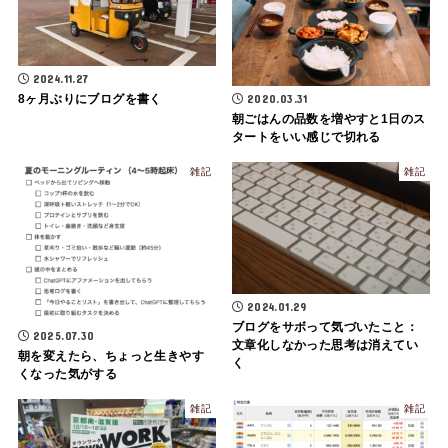
2024.11.27
8ヶ月ぶりにブログを書く
2020.03.31
朝ごはんの品数を増やすと1日のス
タートをいい感じで切れる
雑記
雑記
2024.01.29
ブログをサボって気づいたこと：
2025.07.30
文章化しなかった思考は消えてい
朝を変えたら、ちょっと生きやす
く
くなった気がする
雑記
雑記