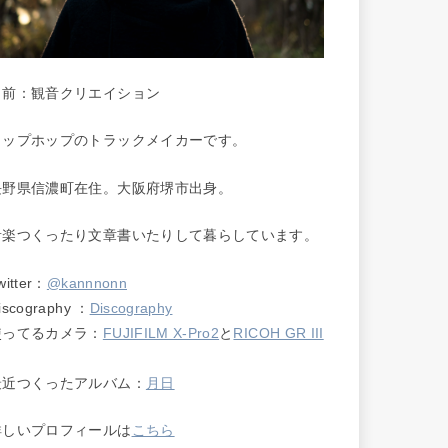
名前：観音クリエイション
ヒップホップのトラックメイカーです。
長野県信濃町在住。大阪府堺市出身。
音楽つくったり文章書いたりして暮らしています。
witter：
@kannnonn
iscography ：
Discography
使ってるカメラ：
FUJIFILM X-Pro2
と
RICOH GR III
最近つくったアルバム：
月日
詳しいプロフィールは
こちら