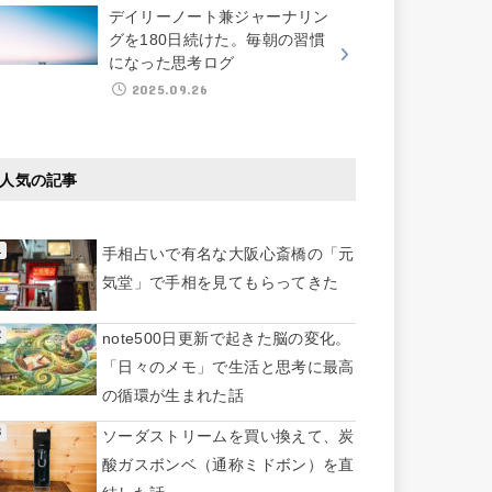
デイリーノート兼ジャーナリン
グを180日続けた。毎朝の習慣
になった思考ログ
2025.09.26
人気の記事
手相占いで有名な大阪心斎橋の「元
気堂」で手相を見てもらってきた
note500日更新で起きた脳の変化。
「日々のメモ」で生活と思考に最高
の循環が生まれた話
ソーダストリームを買い換えて、炭
酸ガスボンベ（通称ミドボン）を直