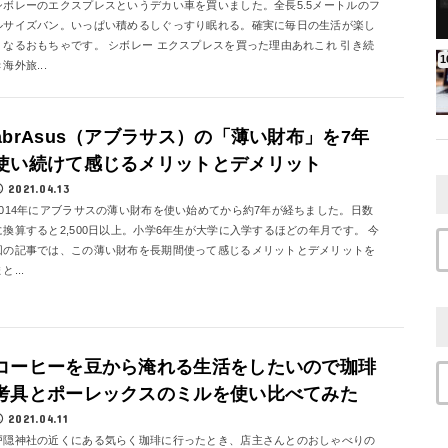
シボレーのエクスプレスというデカい車を買いました。全長5.5メートルのフ
ルサイズバン。いっぱい積めるしぐっすり眠れる。確実に毎日の生活が楽し
くなるおもちゃです。 シボレー エクスプレスを買った理由あれこれ 引き続
海外旅...
abrAsus（アブラサス）の「薄い財布」を7年
使い続けて感じるメリットとデメリット
2021.04.13
2014年にアブラサスの薄い財布を使い始めてから約7年が経ちました。日数
に換算すると2,500日以上。小学6年生が大学に入学するほどの年月です。 今
回の記事では、この薄い財布を長期間使って感じるメリットとデメリットを
と...
コーヒーを豆から淹れる生活をしたいので珈琲
考具とポーレックスのミルを使い比べてみた
2021.04.11
戸隠神社の近くにある気らく珈琲に行ったとき、店主さんとのおしゃべりの