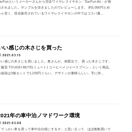
EarFunというメーカーさんから完全ワイヤレスイヤホン「EarFun Air」が発
売されました。サンプルを頂きましたのでレビューします。 約5,000円とめ
ちゃ安く、現在販売されているワイヤレスイヤホンの中ではコスパ最...
いい感じの木さじを買った
2021.03.15
いい感じの木さじを買いました。奥さんが。倒置法で。 買った木さじです。
「籐芸 TOUGEI MUTE(ミュート) コーヒーメジャースプーン」という商品。
お値段は3個セットで1,200円ぐらい。デザインが素晴らしい。手に持...
2021年の車中泊ノマドワーク環境
2021.03.08
「でっかい車を買って車中泊仕様にするぞ」と思い立って、ほぼ衝動買いで