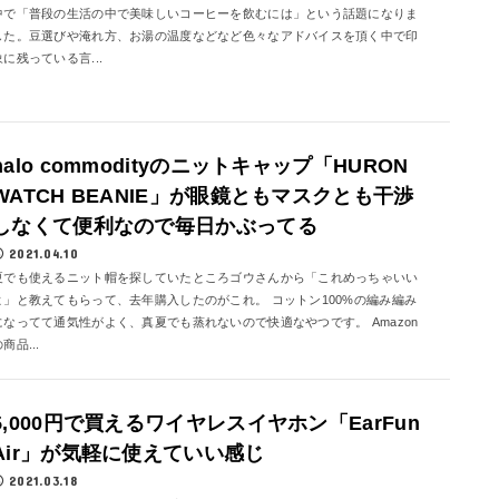
中で「普段の生活の中で美味しいコーヒーを飲むには」という話題になりま
した。豆選びや淹れ方、お湯の温度などなど色々なアドバイスを頂く中で印
象に残っている言...
halo commodityのニットキャップ「HURON
WATCH BEANIE」が眼鏡ともマスクとも干渉
しなくて便利なので毎日かぶってる
2021.04.10
夏でも使えるニット帽を探していたところゴウさんから「これめっちゃいい
よ」と教えてもらって、去年購入したのがこれ。 コットン100%の編み編み
になってて通気性がよく、真夏でも蒸れないので快適なやつです。 Amazon
商品...
5,000円で買えるワイヤレスイヤホン「EarFun
Air」が気軽に使えていい感じ
2021.03.18