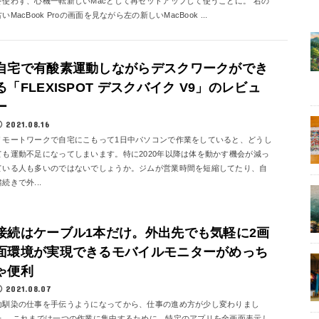
を使わず、心機一転新しいMacとして再セットアップして使うことに。 右の
古いMacBook Proの画面を見ながら左の新しいMacBook ...
自宅で有酸素運動しながらデスクワークができ
る「FLEXISPOT デスクバイク V9」のレビュ
ー
2021.08.16
リモートワークで自宅にこもって1日中パソコンで作業をしていると、どうし
ても運動不足になってしまいます。特に2020年以降は体を動かす機会が減っ
ている人も多いのではないでしょうか。ジムが営業時間を短縮してたり、自
粛続きで外...
接続はケーブル1本だけ。外出先でも気軽に2画
面環境が実現できるモバイルモニターがめっち
ゃ便利
2021.08.07
幼馴染の仕事を手伝うようになってから、仕事の進め方が少し変わりまし
た。 これまでは一つの作業に集中するために、特定のアプリを全画面表示し