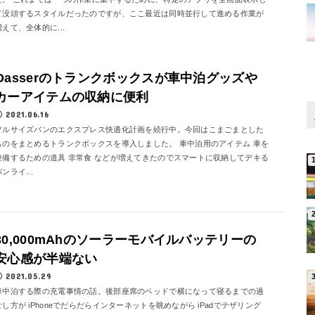
て没頭するスタイルだったのですが、ここ最近は同時並行して進める作業が
増えて、全体的に...
Oasserのトランクボックスが車中泊グッズや
カーアイテムの収納に便利
2021.06.16
フルサイズバンのエクスプレス快適化計画を続行中。今回はこまごまとした
ものをまとめるトランクボックスを導入しました。 車中泊用のアイテム 車を
整備するための道具 非常食 などが増えてきたのでスマートに収納してデキる
ンライ...
30,000mAhのソーラーモバイルバッテリーの
安心感が半端ない
2021.05.29
車中泊する際の充電事情の話。後部座席のベッドで横になって寝るまでの過
ごし方が iPhoneでだらだらインターネットを眺めながら iPadでテザリング