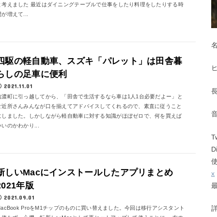
と考えました 最近はダイニングテーブルで仕事をしたり料理をしたりする時
間が増えて...
四駆の軽自動車、スズキ「パレット」は田舎暮
らしの足車に便利
2021.11.01
信濃町に引っ越してから、「田舎で生活するなら車は1人1台必要だよー」と
ご近所さんみんなが口を揃えてアドバイスしてくれるので、素直に従うこと
にしました。しかしながら軽自動車に対する知識がほぼゼロで、何を買えば
いいのかわかり...
T
D
新しいMacにインストールしたアプリまとめ
x
2021年版
2021.09.01
MacBook ProをM1チップのものに買い替えました。今回は移行アシスタント