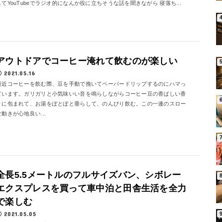
してYouTubeでラジオ的になんか役に立ちそうな話を聞きながら 寝落ち...
アウトドアでコーヒー淹れて飲むのが楽しい
2021.05.16
最近コーヒーを飲む際、豆を手動で挽いてペーパードリップするのにハマっ
ています。ガリガリと小気味いい音を鳴らしながらコーヒー豆の香ばしい香
りに包まれて、お湯をぽとぽと垂らして、のんびり飲む。この一連のスロー
な動きが心地良い...
全長5.5メートルのフルサイズバン、シボレー
エクスプレスを買って車中泊と田舎生活を全力
で楽しむ
2021.05.05