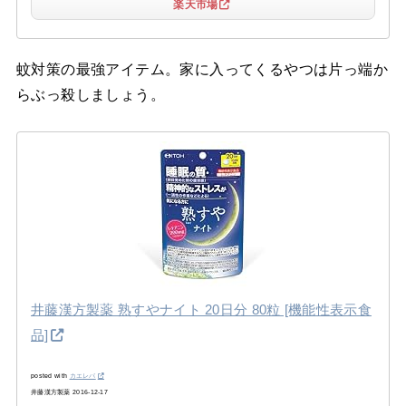
楽天市場
蚊対策の最強アイテム。家に入ってくるやつは片っ端か
らぶっ殺しましょう。
井藤漢方製薬 熟すやナイト 20日分 80粒 [機能性表示食
品]
posted with
カエレバ
井藤漢方製薬 2016-12-17