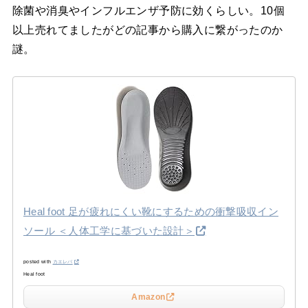
除菌や消臭やインフルエンザ予防に効くらしい。10個
以上売れてましたがどの記事から購入に繋がったのか
謎。
Heal foot 足が疲れにくい靴にするための衝撃吸収イン
ソール ＜人体工学に基づいた設計＞
posted with
カエレバ
Heal foot
Amazon