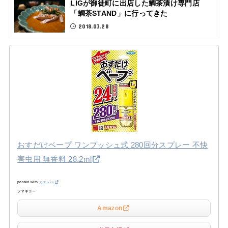
LIGが御徒町に出店した鯛茶漬け専門店
「鯛茶STAND」に行ってきた
2018.03.28
おすだけベープ ワンプッシュ式 280回分スプレー 不快
害虫用 無香料 28.2ml
posted with
カエレバ
フマキラー
Amazon