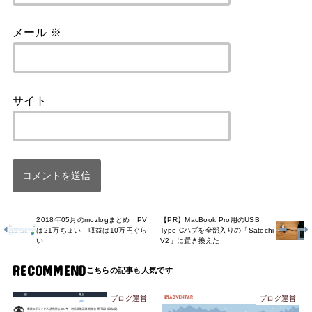
メール
※
サイト
2018年05月のmozlogまとめ PV
【PR】MacBook Pro用のUSB
は21万ちょい 収益は10万円ぐら
Type-Cハブを全部入りの「Satechi
い
V2」に置き換えた
RECOMMEND
ブログ運営
ブログ運営