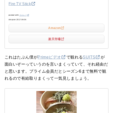
Fire TV Stick
posted with
カエレバ
Amazon 2017-04-06
Amazon
楽天市場
これはたぶん僕が
Primeビデオ
で観れる
SUITS
が
面白いぞーっていうのを言いまくっていて、それ経由だ
と思います。プライム会員だとシーズン6まで無料で観
れるので有給取りまくって一気見しましょう。