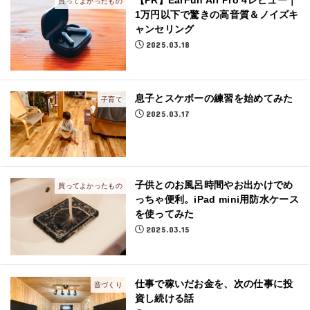
【PR】EarFun Air Pro 4レビュー｜
買ってよかったもの
1万円以下で驚きの高音質＆ノイズキ
ャンセリング
2025.03.18
息子とスケボーの練習を始めてみた
子育て
2025.03.17
子供とのお風呂時間やお出かけでめ
買ってよかったもの
っちゃ便利。iPad mini用防水ケース
を使ってみた
2025.03.15
仕事で稼いだお金を、次の仕事に投
音づくり
資し続ける話