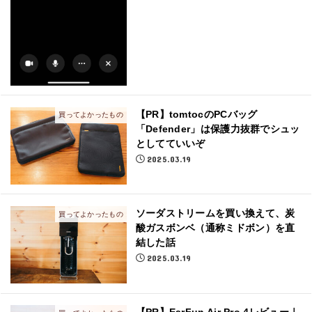
【PR】tomtocのPCバッグ
買ってよかったもの
「Defender」は保護力抜群でシュッ
としてていいぞ
2025.03.19
ソーダストリームを買い換えて、炭
買ってよかったもの
酸ガスボンベ（通称ミドボン）を直
結した話
2025.03.19