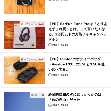
【PR】EarFun Tune Proは「とりあ
買ってよかったもの
えずこれ買っとけ」って言いたくな
る、1万円以下の万能ノイキャンヘッ
ドホン
2025.03.24
【PR】tomtocのボディーバッグ
買ってよかったもの
（Aviator-T33）の1.5Lと3.5Lを使
い比べてみた
2025.03.24
経済的自由の次に欲しかったのは、
楽しい生活
「旅の自由」だった
2025.03.24