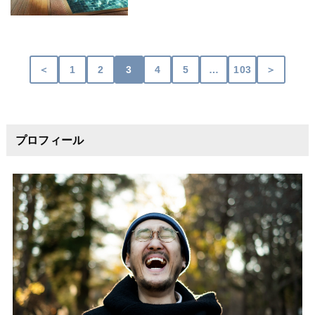
＜
1
2
3
4
5
…
103
＞
プロフィール