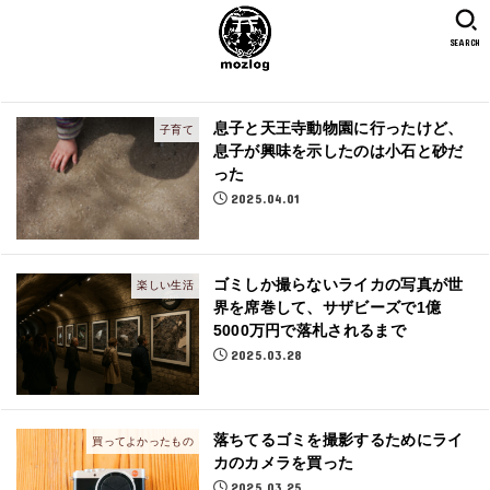
SEARCH
息子と天王寺動物園に行ったけど、
子育て
息子が興味を示したのは小石と砂だ
った
2025.04.01
ゴミしか撮らないライカの写真が世
楽しい生活
界を席巻して、サザビーズで1億
5000万円で落札されるまで
2025.03.28
落ちてるゴミを撮影するためにライ
買ってよかったもの
カのカメラを買った
2025.03.25