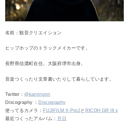
名前：観音クリエイション
ヒップホップのトラックメイカーです。
長野県信濃町在住。大阪府堺市出身。
音楽つくったり文章書いたりして暮らしています。
Twitter：
@kannnonn
Discography ：
Discography
使ってるカメラ：
FUJIFILM X-Pro2
と
RICOH GR III x
最近つくったアルバム：
月日