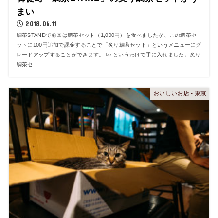
まい
2018.06.11
鯛茶STANDで前回は鯛茶セット（1,000円）を食べましたが、この鯛茶セ
ットに100円追加で課金することで「炙り鯛茶セット」というメニューにグ
レードアップすることができます。 ￼ というわけで手に入れました。炙り
鯛茶セ...
おいしいお店 - 東京