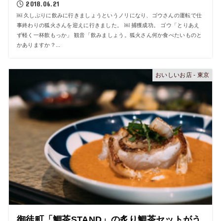
2018.06.21
￼ 久しぶりに飲みに行きましょうというノリになり、ゴウさんの運転で仕
事終わりの狐火さんを迎えに行きました。 ￼ 捕獲成功。 ゴウ「とりあえ
ず軽く一杯飲もっか」 観音「飲みましょう。狐火さん何か食べたいものと
かありますか？...
おいしいお店 - 東京
御徒町「鯛茶STAND」の炙り鯛茶セットがう