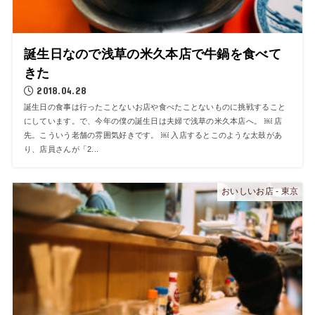
誕生日なので浅草の米久本店で牛鍋を食べて
きた
2018.04.28
誕生日の食事は行ったことないお店や食べたことないものに挑戦すること
にしています。で、今年の僕の誕生日は夫婦で浅草の米久本店へ。 ￼ 店
先。こういう老舗の雰囲気好きです。 ￼ 入店するとこのような太鼓があ
り、店員さんが「2...
おいしいお店 - 東京