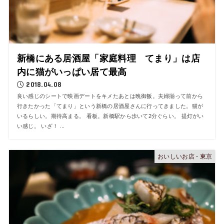
新橋にある居酒屋「家庭料理 てまり」は店
内に猫がいっぱい居て最高
2018.04.08
良い感じのシートで映画デートをキメたあとは晩御飯。夫婦揃って前から
行きたかった「てまり」という新橋の居酒屋さんに行ってきました。猫が
いるらしい。期待高まる。 看板。新橋駅から歩いて2分ぐらい。 提灯がい
い感じ。 いざ！ ...
おいしいお店 - 東京