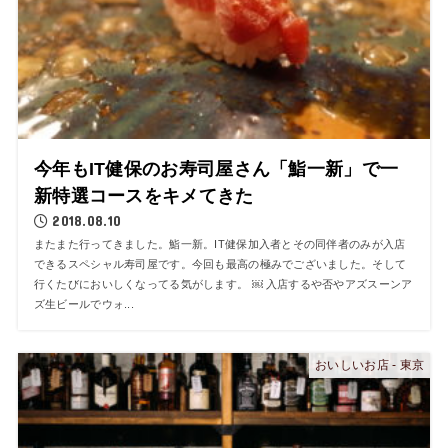
今年もIT健保のお寿司屋さん「鮨一新」で一
新特選コースをキメてきた
2018.08.10
またまた行ってきました。鮨一新。IT健保加入者とその同伴者のみが入店
できるスペシャル寿司屋です。今回も最高の極みでございました。そして
行くたびにおいしくなってる気がします。 ￼ 入店するや否やアズスーンア
ズ生ビールでウォ...
おいしいお店 - 東京