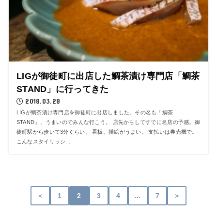
LIGが御徒町に出店した鯛茶漬け専門店「鯛茶
STAND」に行ってきた
2018.03.28
LIGが鯛茶漬け専門店を御徒町に出店しました。その名も「鯛茶
STAND」。うまいのでみんな行こう。 店先からしてすでに名店の予感。御
徒町駅から歩いて3分ぐらい。 看板。挿絵がうまい。 支払いは券売機で。
こんなスタイリッシ...
＜
1
2
3
4
…
7
＞