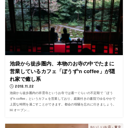
池袋から徒歩圏内、本物のお寺の中でたまに
営業しているカフェ「ぼうず'n coffee」が隠
れ家で癒し系
2018.11.22
池袋から徒歩圏内の祥雲寺というお寺では週一ぐらいの不定期で「ぼう
ず'n coffee」というカフェを営業しており、庭園付きの書院でゆるやかで
上質な時間を過ごすことができます。都会の喧騒を忘れに行きましょう。
￼ オープン...
おいしいお店 - 東京