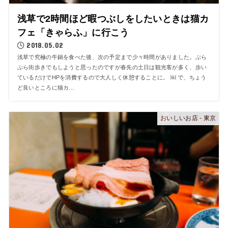
浅草で2時間ほど暇つぶしをしたいときは猫カ
フェ「きゃらふ」に行こう
2018.05.02
浅草で究極の牛鍋を食べた後、次の予定まで少々時間がありました。ぶら
ぶら街歩きでもしようと思ったのですが春先の土日は観光客が多く、歩い
ているだけでHPを消費するので大人しく休憩することに。 ￼ で、ちょう
ど良いところに猫カ...
おいしいお店 - 東京