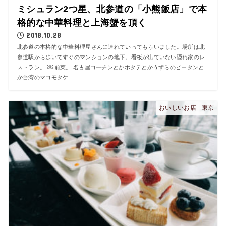
ミシュラン2つ星、北参道の「小熊飯店」で本
格的な中華料理と上海蟹を頂く
2018.10.28
北参道の本格的な中華料理屋さんに連れていってもらいました。場所は北
参道駅から歩いてすぐのマンションの地下。看板が出ていない隠れ家のレ
ストラン。 ￼ 前菜。 名古屋コーチンとかホタテとかうずらのピータンと
か台湾のマコモタケ...
おいしいお店 - 東京