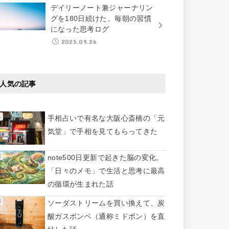
デイリーノート兼ジャーナリン
グを180日続けた。毎朝の習慣
になった思考ログ
2025.09.26
人気の記事
手相占いで有名な大阪心斎橋の「元
気堂」で手相を見てもらってきた
note500日更新で起きた脳の変化。
「日々のメモ」で生活と思考に最高
の循環が生まれた話
ソーダストリームを買い換えて、炭
酸ガスボンベ（通称ミドボン）を直