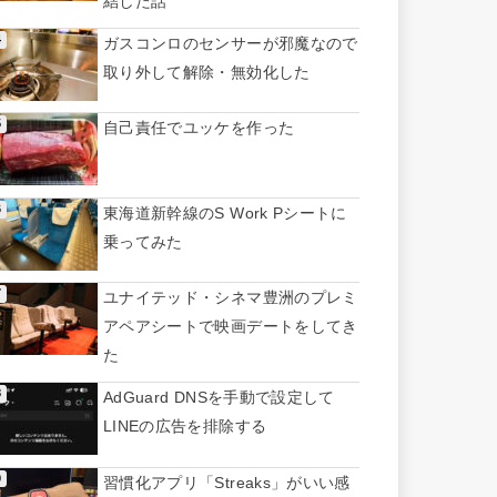
結した話
ガスコンロのセンサーが邪魔なので
取り外して解除・無効化した
自己責任でユッケを作った
東海道新幹線のS Work Pシートに
乗ってみた
ユナイテッド・シネマ豊洲のプレミ
アペアシートで映画デートをしてき
た
AdGuard DNSを手動で設定して
LINEの広告を排除する
習慣化アプリ「Streaks」がいい感