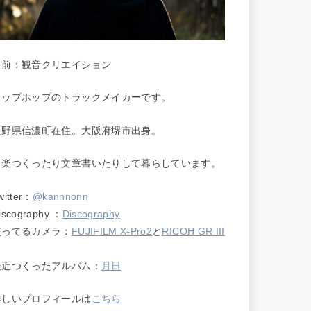
名前：観音クリエイション
ヒップホップのトラックメイカーです。
長野県信濃町在住。大阪府堺市出身。
音楽つくったり文章書いたりして暮らしています。
witter：
@kannnonn
iscography ：
Discography
使ってるカメラ：
FUJIFILM X-Pro2
と
RICOH GR III
最近つくったアルバム：
月日
詳しいプロフィールは
こちら